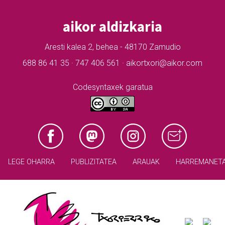
aikor aldizkaria
Aresti kalea 2, behea - 48170 Zamudio
688 86 41 35 · 747 406 561 · aikortxori@aikor.com
Codesyntaxek garatua
LEGE OHARRA
PUBLIZITATEA
ARAUAK
HARREMANET