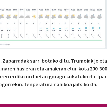
 Zaparradak sarri botako ditu. Trumoiak jo eta
unaren hasieran eta amaieran elur-kota 200-30
ren erdiko orduetan gorago kokatuko da. Ipar
gogorrekin. Tenperatura nahikoa jaitsiko da.