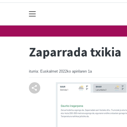
Zaparrada txikia
iturria: Euskalmet
2022ko apirilaren 1a