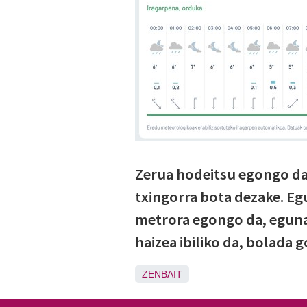
Zerua hodeitsu egongo da.
txingorra bota dezake. Eg
metrora egongo da, eguna
haizea ibiliko da, bolada 
ZENBAIT