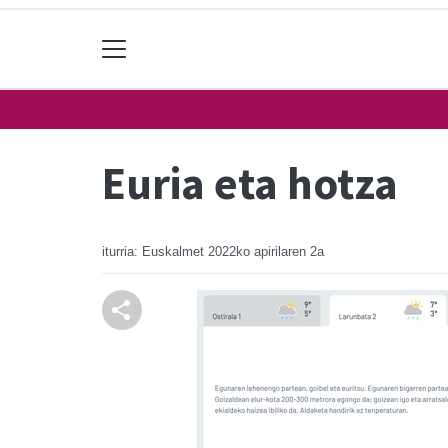
Euria eta hotza
iturria: Euskalmet
2022ko apirilaren 2a