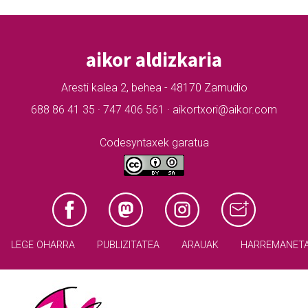
aikor aldizkaria
Aresti kalea 2, behea - 48170 Zamudio
688 86 41 35 · 747 406 561 · aikortxori@aikor.com
Codesyntaxek garatua
LEGE OHARRA
PUBLIZITATEA
ARAUAK
HARREMANET