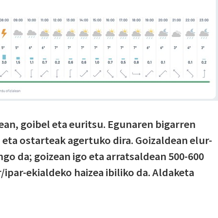
an, goibel eta euritsu. Egunaren bigarren
 eta ostarteak agertuko dira. Goizaldean elur-
go da; goizean igo eta arratsaldean 500-600
ipar-ekialdeko haizea ibiliko da. Aldaketa