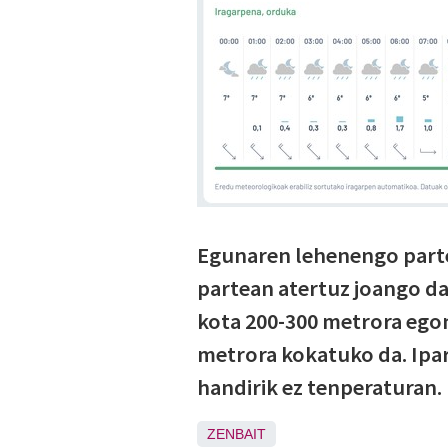
Egunaren lehenengo parte
partean atertuz joango da
kota 200-300 metrora egon
metrora kokatuko da. Ipar/
handirik ez tenperaturan.
ZENBAIT