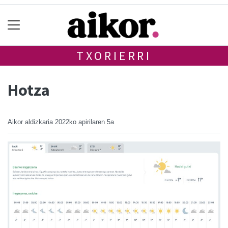
TXORIERRI
Hotza
Aikor aldizkaria
2022ko apirilaren 5a