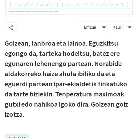
Entzun
Itzuli
Goizean, lanbroa eta lainoa. Eguzkitsu
egongo da, tarteka hodeitsu, batez ere
egunaren lehenengo partean. Norabide
aldakorreko haize ahula ibiliko da eta
eguerdi partean ipar-ekialdetik finkatuko
da tarte biziekin. Tenperatura maximoak
gutxi edo nahikoa igoko dira. Goizean goiz
izotza.