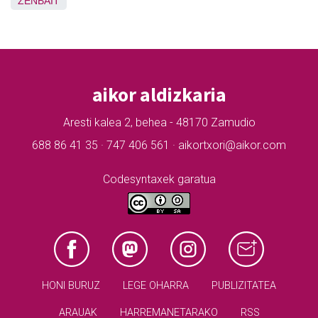
ZENBAIT
aikor aldizkaria
Aresti kalea 2, behea - 48170 Zamudio
688 86 41 35 · 747 406 561 · aikortxori@aikor.com
Codesyntaxek garatua
HONI BURUZ
LEGE OHARRA
PUBLIZITATEA
ARAUAK
HARREMANETARAKO
RSS