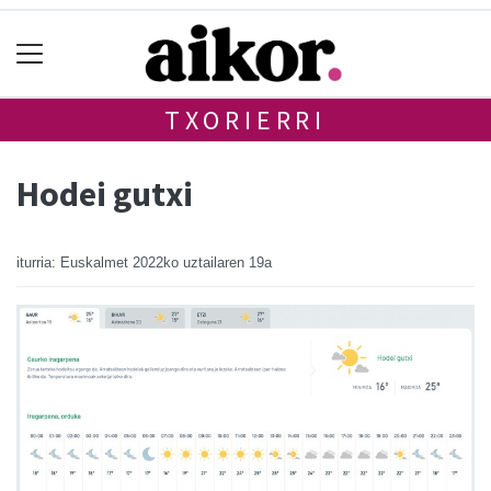
TXORIERRI
Hodei gutxi
iturria: Euskalmet
2022ko uztailaren 19a