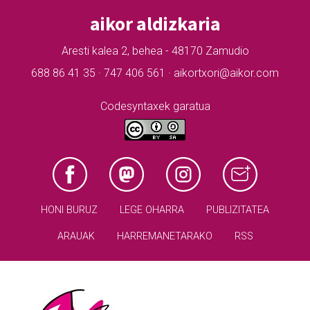
aikor aldizkaria
Aresti kalea 2, behea - 48170 Zamudio
688 86 41 35 · 747 406 561 · aikortxori@aikor.com
Codesyntaxek garatua
HONI BURUZ
LEGE OHARRA
PUBLIZITATEA
ARAUAK
HARREMANETARAKO
RSS