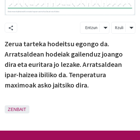
Entzun
Itzuli
Zerua tarteka hodeitsu egongo da.
Arratsaldean hodeiak gailenduz joango
dira eta euritara jo lezake. Arratsaldean
ipar-haizea ibiliko da. Tenperatura
maximoak asko jaitsiko dira.
ZENBAIT