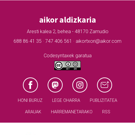
aikor aldizkaria
Aresti kalea 2, behea - 48170 Zamudio
688 86 41 35 · 747 406 561 · aikortxori@aikor.com
Codesyntaxek garatua
HONI BURUZ
LEGE OHARRA
PUBLIZITATEA
ARAUAK
HARREMANETARAKO
RSS