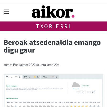
TXORIERRI
Beroak atsedenaldia emango
digu gaur
iturria: Euskalmet
2022ko uztailaren 20a