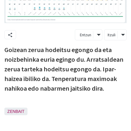
Entzun
Itzuli
Goizean zerua hodeitsu egongo da eta
noizbehinka euria egingo du. Arratsaldean
zerua tarteka hodeitsu egongo da. Ipar-
haizea ibiliko da. Tenperatura maximoak
nahikoa edo nabarmen jaitsiko dira.
ZENBAIT