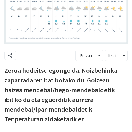
Entzun
Itzuli
Zerua hodeitsu egongo da. Noizbehinka
zaparradaren bat botako du. Goizean
haizea mendebal/hego-mendebaldetik
ibiliko da eta eguerditik aurrera
mendebal/ipar-mendebaldetik.
Tenperaturan aldaketarik ez.