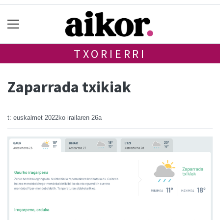
TXORIERRI
Zaparrada txikiak
t: euskalmet
2022ko irailaren 26a