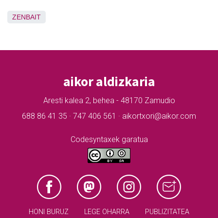
ZENBAIT
aikor aldizkaria
Aresti kalea 2, behea - 48170 Zamudio
688 86 41 35 · 747 406 561 · aikortxori@aikor.com
Codesyntaxek garatua
HONI BURUZ
LEGE OHARRA
PUBLIZITATEA