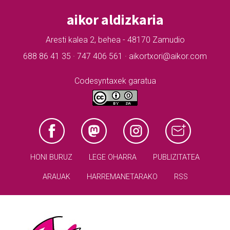
aikor aldizkaria
Aresti kalea 2, behea - 48170 Zamudio
688 86 41 35 · 747 406 561 · aikortxori@aikor.com
Codesyntaxek garatua
HONI BURUZ
LEGE OHARRA
PUBLIZITATEA
ARAUAK
HARREMANETARAKO
RSS