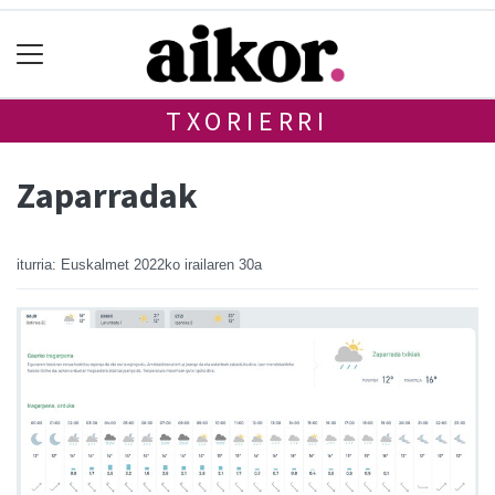
TXORIERRI
Zaparradak
iturria: Euskalmet
2022ko irailaren 30a