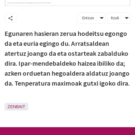
Entzun
Itzuli
Egunaren hasieran zerua hodeitsu egongo
da eta euria egingo du. Arratsaldean
atertuz joango da eta ostarteak zabalduko
dira. Ipar-mendebaldeko haizea ibiliko da;
azken orduetan hegoaldera aldatuz joango
da. Tenperatura maximoak gutxi igoko dira.
ZENBAIT