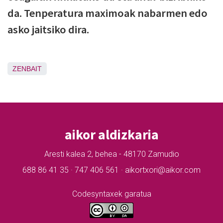
da. Tenperatura maximoak nabarmen edo
asko jaitsiko dira.
ZENBAIT
aikor aldizkaria
Aresti kalea 2, behea - 48170 Zamudio
688 86 41 35 · 747 406 561 · aikortxori@aikor.com
Codesyntaxek garatua