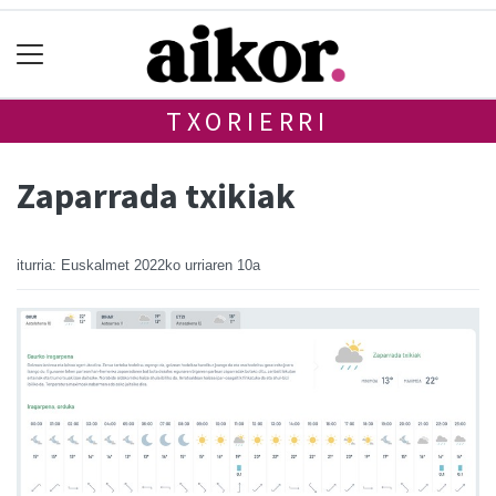
TXORIERRI
Zaparrada txikiak
iturria: Euskalmet
2022ko urriaren 10a