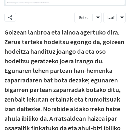
Entzun
Itzuli
Goizean lanbroa eta lainoa agertuko dira.
Zerua tarteka hodeitsu egongo da, goizean
hodeitza handituz joango da eta oso
hodeitsu geratzeko joera izango du.
Egunaren lehen partean han-hemenka
zaparradaren bat bota dezake; egunaren
bigarren partean zaparradak botako ditu,
zenbait lekutan ertainak eta trumoitsuak
izan daitezke. Norabide aldakorreko haize
ahula ibiliko da. Arratsaldean haizea ipar-
osagaitik finkatuko da eta ahul-bizi ibiliko