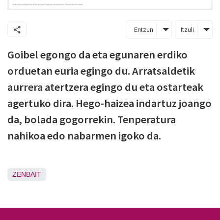
Entzun
Itzuli
Goibel egongo da eta egunaren erdiko
orduetan euria egingo du. Arratsaldetik
aurrera atertzera egingo du eta ostarteak
agertuko dira. Hego-haizea indartuz joango
da, bolada gogorrekin. Tenperatura
nahikoa edo nabarmen igoko da.
ZENBAIT