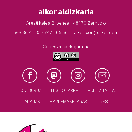
aikor aldizkaria
Aresti kalea 2, behea - 48170 Zamudio
688 86 41 35 · 747 406 561 · aikortxori@aikor.com
Codesyntaxek garatua
HONI BURUZ
LEGE OHARRA
PUBLIZITATEA
ARAUAK
HARREMANETARAKO
RSS