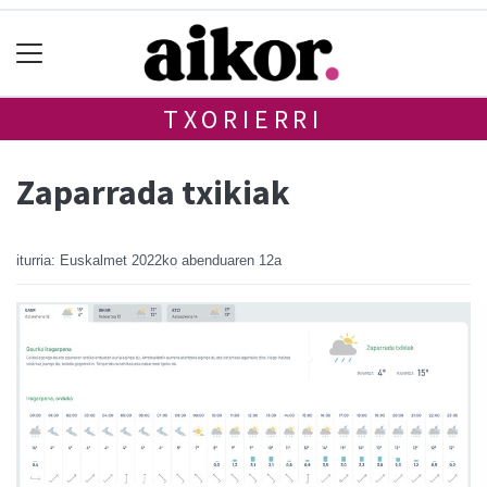
TXORIERRI
Zaparrada txikiak
iturria: Euskalmet
2022ko abenduaren 12a