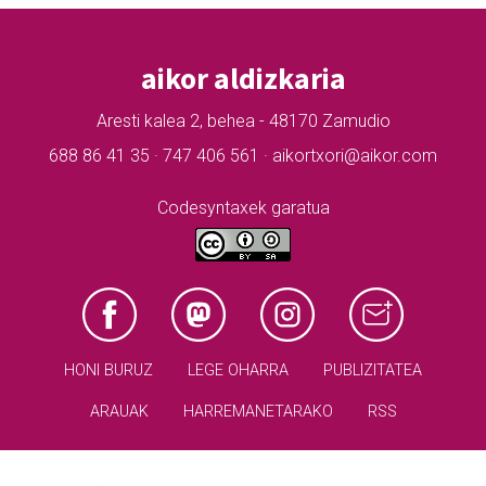
aikor aldizkaria
Aresti kalea 2, behea - 48170 Zamudio
688 86 41 35 · 747 406 561 · aikortxori@aikor.com
Codesyntaxek garatua
HONI BURUZ
LEGE OHARRA
PUBLIZITATEA
ARAUAK
HARREMANETARAKO
RSS