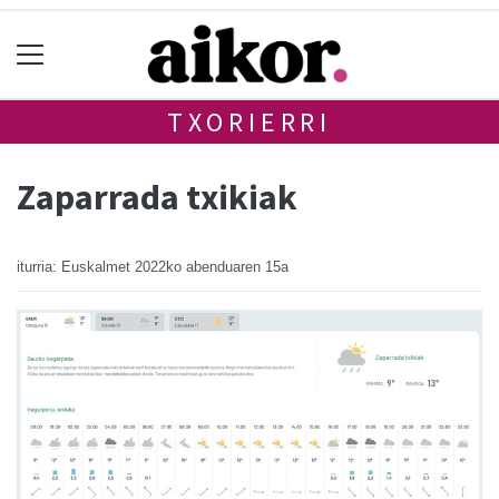
TXORIERRI
Zaparrada txikiak
iturria: Euskalmet
2022ko abenduaren 15a