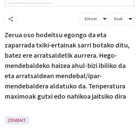
Entzun
Itzuli
Zerua oso hodeitsu egongo da eta
zaparrada txiki-ertainak sarri botako ditu,
batez ere arratsaldetik aurrera. Hego-
mendebaldeko haizea ahul-bizi ibiliko da
eta arratsaldean mendebal/ipar-
mendebaldera aldatuko da. Tenperatura
maximoak gutxi edo nahikoa jaitsiko dira
ZENBAIT