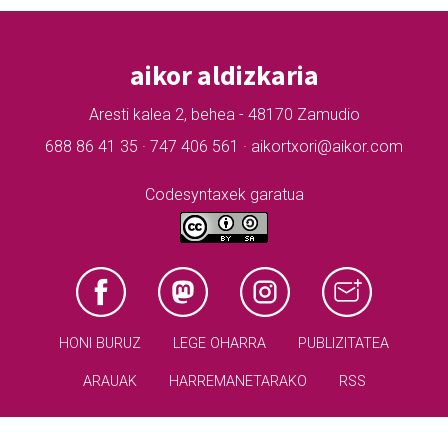
aikor aldizkaria
Aresti kalea 2, behea - 48170 Zamudio
688 86 41 35 · 747 406 561 · aikortxori@aikor.com
Codesyntaxek garatua
HONI BURUZ
LEGE OHARRA
PUBLIZITATEA
ARAUAK
HARREMANETARAKO
RSS