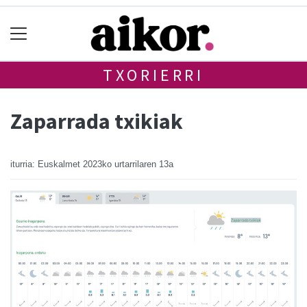
TXORIERRI
Zaparrada txikiak
iturria: Euskalmet
2023ko urtarrilaren 13a