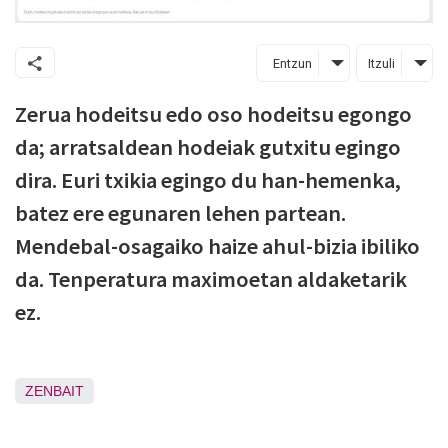
Entzun
Itzuli
Zerua hodeitsu edo oso hodeitsu egongo
da; arratsaldean hodeiak gutxitu egingo
dira. Euri txikia egingo du han-hemenka,
batez ere egunaren lehen partean.
Mendebal-osagaiko haize ahul-bizia ibiliko
da. Tenperatura maximoetan aldaketarik
ez.
ZENBAIT