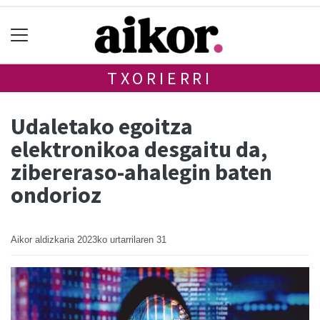
TXORIERRI
Udaletako egoitza
elektronikoa desgaitu da,
zibereraso-ahalegin baten
ondorioz
Aikor aldizkaria
2023ko urtarrilaren 31