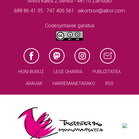
Aresti kalea 2, behea - 48170 Zamudio
688 86 41 35 · 747 406 561 · aikortxori@aikor.com
Codesyntaxek garatua
HONI BURUZ
LEGE OHARRA
PUBLIZITATEA
ARAUAK
HARREMANETARAKO
RSS