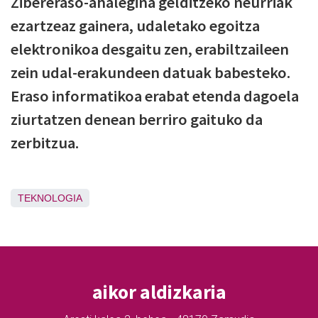
Zibereraso-ahalegina gelditzeko neurriak
ezartzeaz gainera, udaletako egoitza
elektronikoa desgaitu zen, erabiltzaileen
zein udal-erakundeen datuak babesteko.
Eraso informatikoa erabat etenda dagoela
ziurtatzen denean berriro gaituko da
zerbitzua.
TEKNOLOGIA
aikor aldizkaria