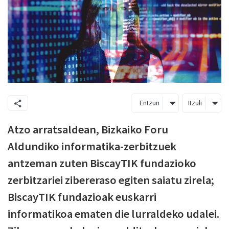
Entzun
Itzuli
Atzo arratsaldean, Bizkaiko Foru
Aldundiko informatika-zerbitzuek
antzeman zuten BiscayTIK fundazioko
zerbitzariei zibereraso egiten saiatu zirela;
BiscayTIK fundazioak euskarri
informatikoa ematen die lurraldeko udalei.