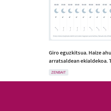
Giro eguzkitsua. Haize ahu
arratsaldean ekialdekoa. 
ZENBAIT