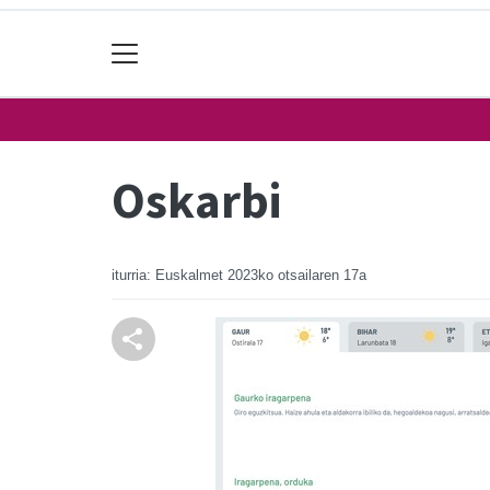
Oskarbi
iturria: Euskalmet
2023ko otsailaren 17a