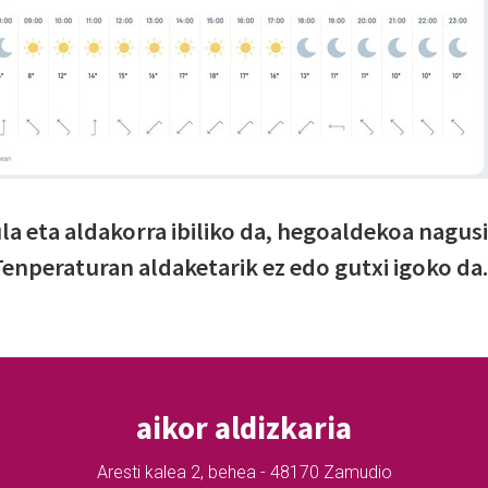
la eta aldakorra ibiliko da, hegoaldekoa nagusi
Tenperaturan aldaketarik ez edo gutxi igoko da.
aikor aldizkaria
Aresti kalea 2, behea - 48170 Zamudio