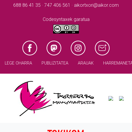
688 86 41 35 · 747 406 561 · aikortxori@aikor.com
Codesyntaxek garatua
LEGE OHARRA
PUBLIZITATEA
ARAUAK
HARREMANET