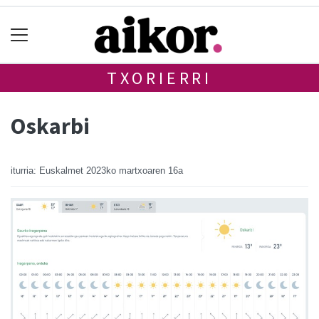
TXORIERRI
Oskarbi
iturria: Euskalmet
2023ko martxoaren 16a