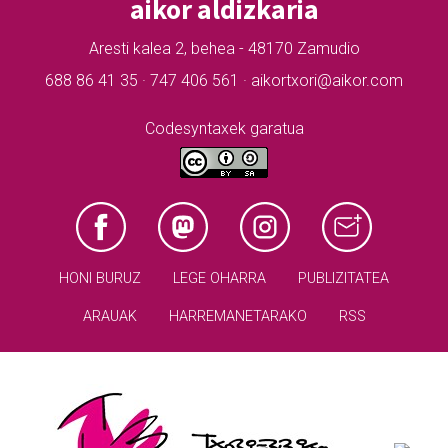
aikor aldizkaria
Aresti kalea 2, behea - 48170 Zamudio
688 86 41 35 · 747 406 561 · aikortxori@aikor.com
Codesyntaxek garatua
HONI BURUZ
LEGE OHARRA
PUBLIZITATEA
ARAUAK
HARREMANETARAKO
RSS