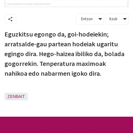
Entzun
Itzuli
Eguzkitsu egongo da, goi-hodeiekin;
arratsalde-gau partean hodeiak ugaritu
egingo dira. Hego-haizea ibiliko da, bolada
gogorrekin. Tenperatura maximoak
nahikoa edo nabarmen igoko dira.
ZENBAIT