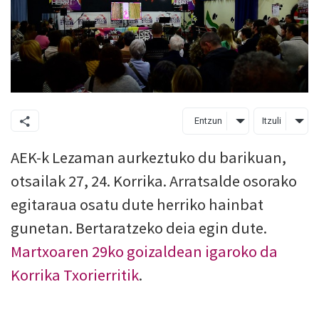
Entzun
Itzuli
AEK-k Lezaman aurkeztuko du barikuan,
otsailak 27, 24. Korrika. Arratsalde osorako
egitaraua osatu dute herriko hainbat
gunetan. Bertaratzeko deia egin dute.
Martxoaren 29ko goizaldean igaroko da
Korrika Txorierritik
.