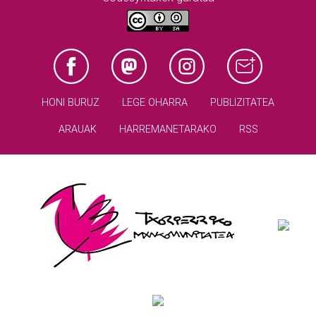
HONI BURUZ
LEGE OHARRA
PUBLIZITATEA
ARAUAK
HARREMANETARAKO
RSS