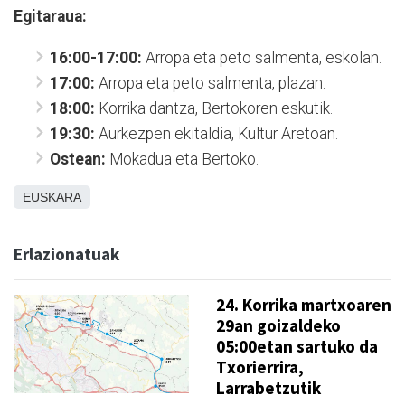
Egitaraua:
16:00-17:00:
Arropa eta peto salmenta, eskolan.
17:00:
Arropa eta peto salmenta, plazan.
18:00:
Korrika dantza, Bertokoren eskutik.
19:30:
Aurkezpen ekitaldia, Kultur Aretoan.
Ostean:
Mokadua eta Bertoko.
EUSKARA
Erlazionatuak
24. Korrika martxoaren
29an goizaldeko
05:00etan sartuko da
Txorierrira,
Larrabetzutik