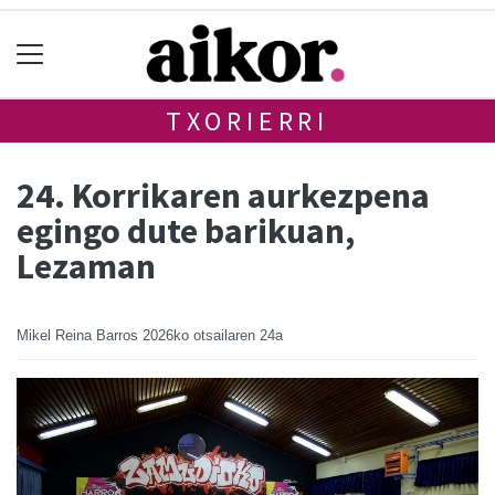
TXORIERRI
24. Korrikaren aurkezpena
egingo dute barikuan,
Lezaman
Mikel Reina Barros
2026ko otsailaren 24a