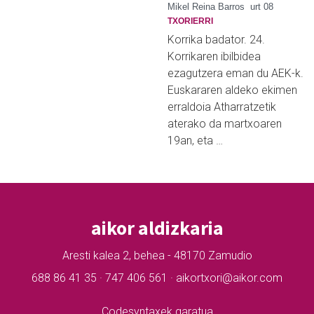
Mikel Reina Barros
urt 08
TXORIERRI
Korrika badator. 24.
Korrikaren ibilbidea
ezagutzera eman du AEK-k.
Euskararen aldeko ekimen
erraldoia Atharratzetik
aterako da martxoaren
19an, eta …
aikor aldizkaria
Aresti kalea 2, behea - 48170 Zamudio
688 86 41 35 · 747 406 561 · aikortxori@aikor.com
Codesyntaxek garatua