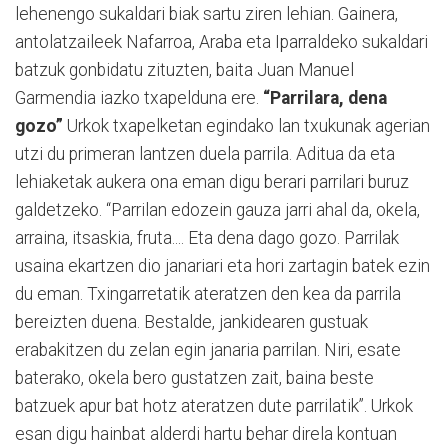
lehenengo sukaldari biak sartu ziren lehian. Gainera,
antolatzaileek Nafarroa, Araba eta Iparraldeko sukaldari
batzuk gon­bidatu zituzten, baita Juan Manuel
Garmendia iazko txapelduna ere.
“Parrilara, dena
gozo”
Urkok txapelketan egindako lan txukunak agerian
utzi du primeran lantzen duela parrila. Aditua da eta
lehiaketak au­kera ona eman digu berari parrilari buruz
galdetzeko. “Parrilan edozein gauza jarri ahal da, okela,
arraina, itsaskia, fruta.... Eta dena dago gozo. Parrilak
usaina ekartzen dio janariari eta hori zartagin batek ezin
du eman. Txingarretatik ateratzen den kea da parrila
bereizten duena. Bestalde, jankidearen gustuak
erabakitzen du ze­lan egin janaria parrilan. Niri, esate
baterako, okela bero gustatzen zait, baina bes­te
batzuek apur bat hotz ateratzen du­te parrilatik”. Urkok
esan digu hainbat alderdi hartu behar direla kontuan