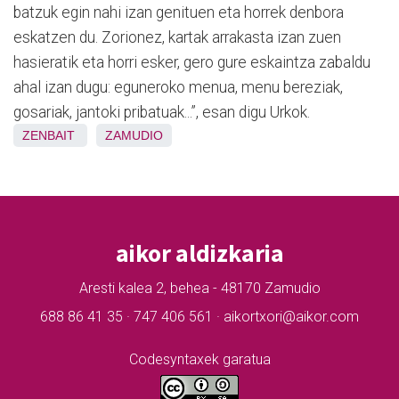
batzuk egin nahi izan genituen eta horrek denbora
eskatzen du. Zorionez, kartak arrakasta izan zuen
hasieratik eta horri esker, gero gure eskaintza zabaldu
ahal izan dugu: eguneroko menua, menu bereziak,
gosariak, jantoki pribatuak...”, esan digu Urkok.
ZENBAIT
ZAMUDIO
aikor aldizkaria
Aresti kalea 2, behea - 48170 Zamudio
688 86 41 35 · 747 406 561 · aikortxori@aikor.com
Codesyntaxek garatua