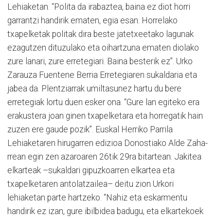
Lehiaketan. “Polita da irabaztea, baina ez diot ho­rri
garrantzi handirik ematen, egia esan. Horrelako
txapelketak politak dira beste jatetxeetako lagunak
ezagutzen dituzulako eta oihartzuna ematen diolako
zure lanari, zure erretegiari. Baina besterik ez”. Urko
Zarauza Fuentene Berria Erretegia­ren sukaldaria eta
jabea da. Plentziarrak umiltasunez hartu du bere
erretegiak lortu duen esker ona. “Gure lan egiteko era
erakustera joan ginen txapelketara eta horregatik hain
zuzen ere gaude pozik”. Euskal Herriko Parrila
Lehiaketaren hi­ru­garren edizioa Donostiako Alde Zaha­
rrean egin zen azaroaren 26tik 29ra bitartean. Jakitea
elkarteak –sukaldari gipuzkoarren elkartea eta
txapelketaren antolatzailea– deitu zion Urkori
lehiaketan parte hartzeko. “Nahiz eta eskarmentu
handirik ez izan, gure ibilbidea badugu, eta elkartekoek