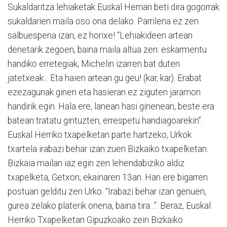
Sukaldaritza lehiaketak Euskal He­rrian beti dira gogorrak
sukaldarien maila oso ona delako. Parrilena ez zen
salbuespena izan, ez horixe! “Lehiakideen artean
denetarik zegoen, baina maila altua zen: eskarmentu
handiko erretegiak, Michelin izarren bat duten
jatetxeak... Eta haien artean gu geu! (kar, kar). Erabat
ezezagunak ginen eta hasieran ez ziguten jaramon
handirik egin. Hala ere, lanean hasi ginenean, beste era
batean tratatu gintuzten, errespetu handiagoarekin”.
Euskal Herriko txapelketan parte hartzeko, Urkok
txartela irabazi behar izan zuen Bizkaiko txapelketan.
Bizkaia mailan iaz egin zen lehendabiziko aldiz
txapelketa, Getxon, ekainaren 13an. Han ere bigarren
postuan gelditu zen Urko. “Irabazi behar izan genuen,
gurea zelako platerik onena, baina tira...”. Beraz, Euskal
Herriko Txapelketan Gipuzkoako zein Bizkaiko