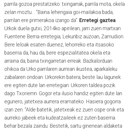
parrila gozoa prestatzeko: txingarrak, parrila mota, okela
zelan moztu… “Baina lehengaia goi-mailakoa bada,
parrilan ere primerakoa izango da”.
Erretegi gaztea
Urkok duela gutxi, 2014ko apirilean, jarri zuen martxan
Fuentene Berria erretegia, Lekunbiz auzoan, Za­mudion.
Bere leloak esaten duenez, lehorreko eta itsasoko
baserria da, hau da, bere espezialitatea okela eta
arraina da, baina txingarretan erreak. Bazkalorduan
ohikoa da Urko parrilaren aurrean ikustea, aparkaleku
zabalaren ondoan. Urkorekin ba­tera, beste lau lagunek
ere egiten du­te lan erretegian. Urkoren taldea pozik
dago Txo­rierrin. Gogor eta ilusio handiz egiten dute lan
egunero, jatetxea aurrera eramateko. Hasiera gogorra
izan zen. “Alde batetik, jatetxeak ez zuen ospe onik eta
aurreko jabeek eta kudeatzaileek ez zuten baserria
behar bezala zaindu. Bestetik, sartu ginenean aldaketa