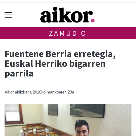
ZAMUDIO
Fuentene Berria erretegia,
Euskal Herriko bigarren
parrila
Aikor aldizkaria
2016ko martxoaren 23a