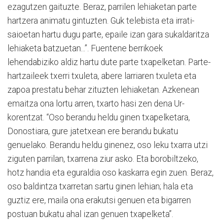
ezagutzen gaituzte. Be­raz, parrilen lehiaketan parte
hartzera ani­matu gintuzten. Guk telebista eta irrati-
saioetan hartu dugu parte, epaile izan gara sukaldaritza
lehiaketa batzuetan...”. Fuentene berrikoek
lehendabiziko aldiz hartu dute parte txapelketan. Parte-
hartzaileek txerri txuleta, abere larriaren txuleta eta
zapoa prestatu behar zituzten lehiaketan. Azkenean
emaitza ona lortu arren, txarto hasi zen dena Ur­
korentzat. “Oso berandu heldu ginen txapelketara,
Donostiara, gure jatetxean ere berandu bukatu
genuelako. Berandu heldu ginenez, oso leku txarra utzi
ziguten parrilan, txarrena ziur asko. Eta borobiltzeko,
hotz handia eta eguraldia oso kaskarra egin zuen. Beraz,
oso baldintza txarretan sartu ginen lehian; hala eta
guztiz ere, maila ona erakutsi genuen eta bigarren
postuan bukatu ahal izan ge­nuen txapelketa”.