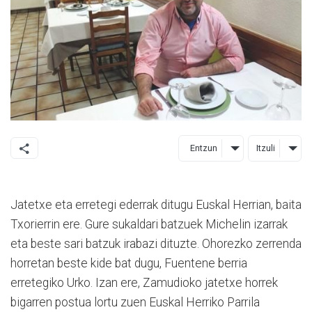
Entzun
Itzuli
Jatetxe eta erretegi ederrak ditugu Euskal Herrian, baita
Txorierrin ere. Gure sukaldari batzuek Michelin izarrak
eta beste sari batzuk irabazi dituzte. Ohorezko zerrenda
horretan beste kide bat dugu, Fuentene berria
erretegiko Urko. Izan ere, Zamudioko jatetxe horrek
bigarren postua lortu zuen Euskal Herriko Parrila