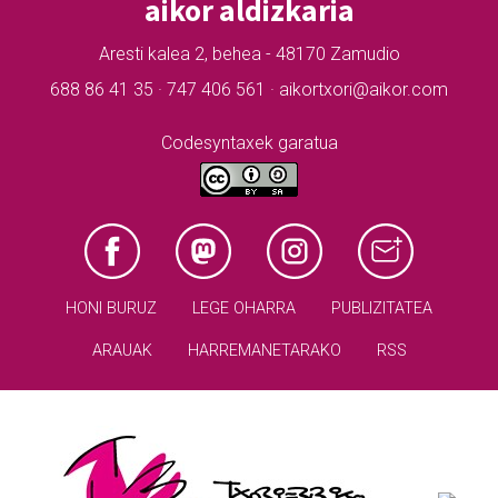
aikor aldizkaria
Aresti kalea 2, behea - 48170 Zamudio
688 86 41 35 · 747 406 561 · aikortxori@aikor.com
Codesyntaxek garatua
HONI BURUZ
LEGE OHARRA
PUBLIZITATEA
ARAUAK
HARREMANETARAKO
RSS