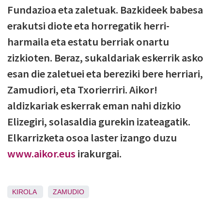
Fundazioa eta zaletuak. Bazkideek babesa
erakutsi diote eta horregatik herri-
harmaila eta estatu berriak onartu
zizkioten. Beraz, sukaldariak eskerrik asko
esan die zaletuei eta bereziki bere herriari,
Zamudiori, eta Txorierriri. Aikor!
aldizkariak eskerrak eman nahi dizkio
Elizegiri, solasaldia gurekin izateagatik.
Elkarrizketa osoa laster izango duzu
www.aikor.eus
irakurgai.
KIROLA
ZAMUDIO