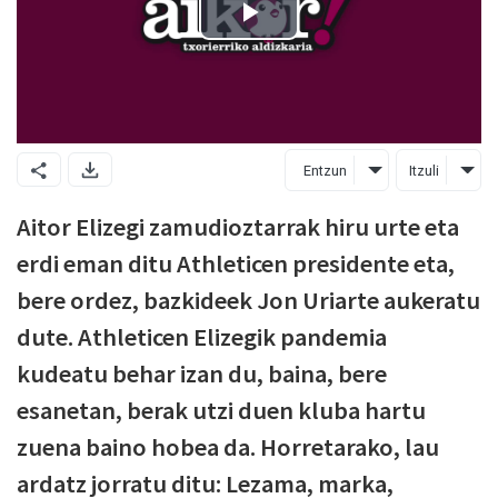
Entzun
Itzuli
Aitor Elizegi zamudioztarrak hiru urte eta
erdi eman ditu Athleticen presidente eta,
bere ordez, bazkideek Jon Uriarte aukeratu
dute. Athleticen Elizegik pandemia
kudeatu behar izan du, baina, bere
esanetan, berak utzi duen kluba hartu
zuena baino hobea da. Horretarako, lau
ardatz jorratu ditu: Lezama, marka,