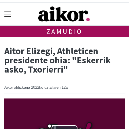
ZAMUDIO
Aitor Elizegi, Athleticen
presidente ohia: "Eskerrik
asko, Txorierri"
Aikor aldizkaria
2022ko uztailaren 12a