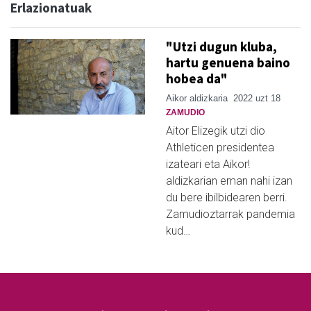
Erlazionatuak
"Utzi dugun kluba,
hartu genuena baino
hobea da"
Aikor aldizkaria
2022 uzt 18
ZAMUDIO
Aitor Elizegik utzi dio
Athleticen presidentea
izateari eta Aikor!
aldizkarian eman nahi izan
du bere ibilbidearen berri.
Zamudioztarrak pandemia
kud…