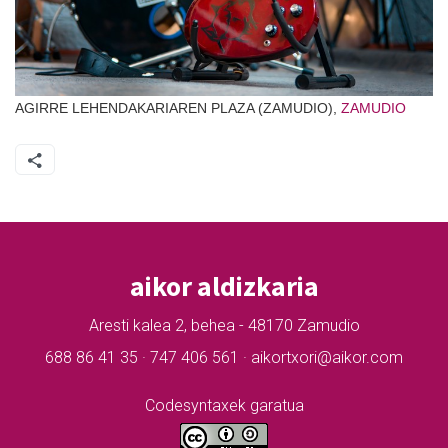
AGIRRE LEHENDAKARIAREN PLAZA (ZAMUDIO),
ZAMUDIO
aikor aldizkaria
Aresti kalea 2, behea - 48170 Zamudio
688 86 41 35 · 747 406 561 · aikortxori@aikor.com
Codesyntaxek garatua