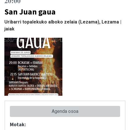
20:00
San Juan gaua
Uribarri topalekuko alboko zelaia (Lezama), Lezama |
jaiak
Agenda osoa
Motak: