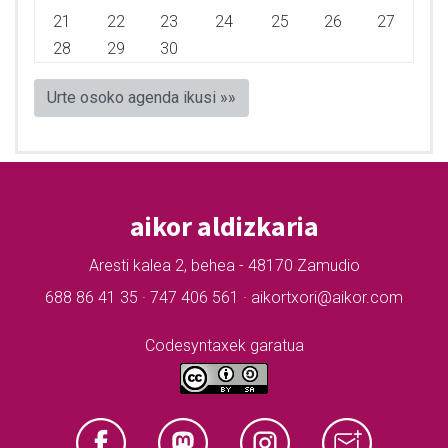
21
22
23
24
25
26
27
28
29
30
Urte osoko agenda ikusi »»
aikor aldizkaria
Aresti kalea 2, behea - 48170 Zamudio
688 86 41 35 · 747 406 561 · aikortxori@aikor.com
Codesyntaxek garatua