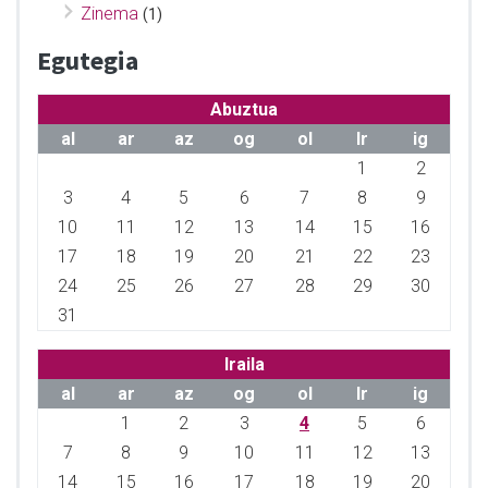
Zinema
(1)
Egutegia
Abuztua
al
ar
az
og
ol
lr
ig
1
2
3
4
5
6
7
8
9
10
11
12
13
14
15
16
17
18
19
20
21
22
23
24
25
26
27
28
29
30
31
Iraila
al
ar
az
og
ol
lr
ig
1
2
3
4
5
6
7
8
9
10
11
12
13
14
15
16
17
18
19
20