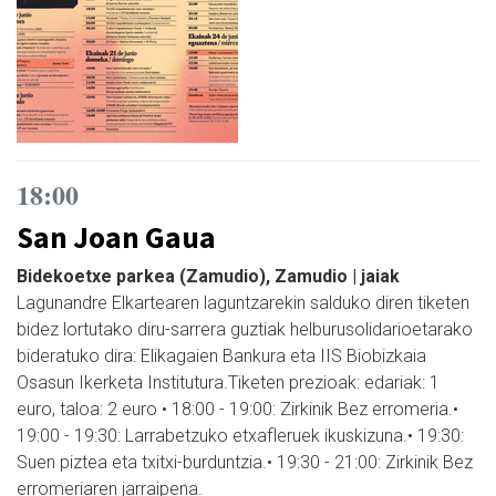
18:00
San Joan Gaua
Bidekoetxe parkea (Zamudio), Zamudio | jaiak
Lagunandre Elkartearen laguntzarekin salduko diren tiketen
bidez lortutako diru-sarrera guztiak helburusolidarioetarako
bideratuko dira: Elikagaien Bankura eta IIS Biobizkaia
Osasun Ikerketa Institutura.Tiketen prezioak: edariak: 1
euro, taloa: 2 euro • 18:00 - 19:00: Zirkinik Bez erromeria.•
19:00 - 19:30: Larrabetzuko etxafleruek ikuskizuna.• 19:30:
Suen piztea eta txitxi-burduntzia.• 19:30 - 21:00: Zirkinik Bez
erromeriaren jarraipena.