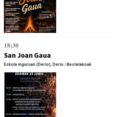
18:30
San Joan Gaua
Eskola inguruan (Derio), Derio | Bestelakoak