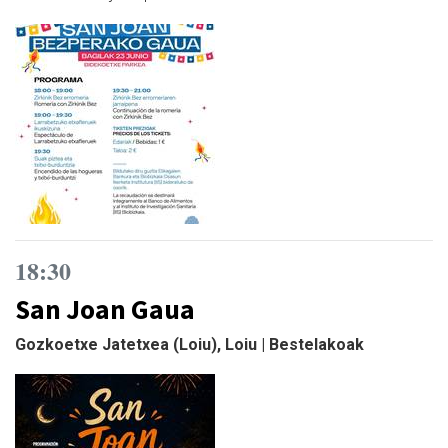
18:30
San Joan Gaua
Gozkoetxe Jatetxea (Loiu), Loiu | Bestelakoak