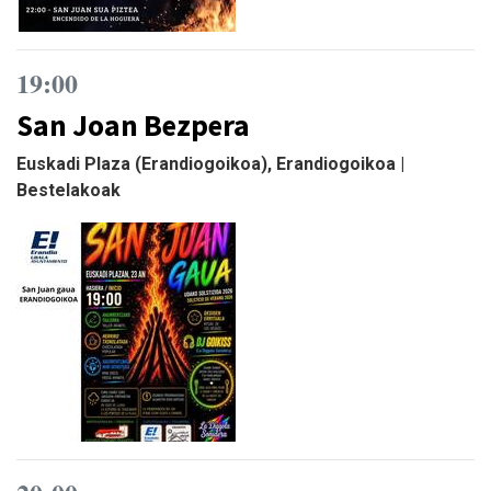
19:00
San Joan Bezpera
Euskadi Plaza (Erandiogoikoa), Erandiogoikoa |
Bestelakoak