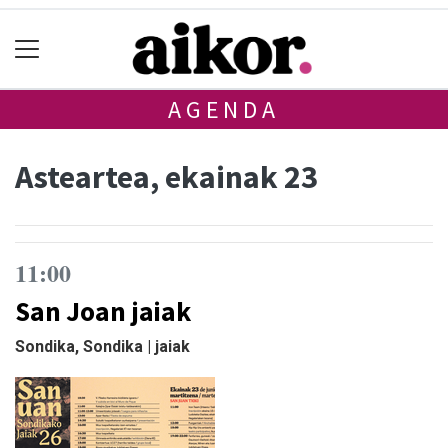
AGENDA
Asteartea, ekainak 23
11:00
San Joan jaiak
Sondika, Sondika | jaiak