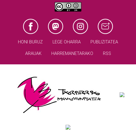
HONI BURUZ
LEGE OHARRA
PUBLIZITATEA
ARAUAK
HARREMANETARAKO
RSS