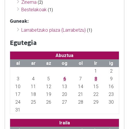
Zinema
(2)
Bestelakoak
(1)
Guneak:
Larrabetzuko plaza (Larrabetzu)
(1)
Egutegia
Abuztua
al
ar
az
og
ol
lr
ig
1
2
3
4
5
6
7
8
9
10
11
12
13
14
15
16
17
18
19
20
21
22
23
24
25
26
27
28
29
30
31
Iraila