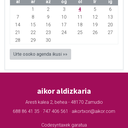
al
ar
az
og
ol
lr
ig
1
2
3
4
5
6
7
8
9
10
11
12
13
14
15
16
17
18
19
20
21
22
23
24
25
26
27
28
29
30
Urte osoko agenda ikusi »»
aikor aldizkaria
Aresti kalea 2, behea - 48170 Zamudio
688 86 41 35 · 747 406 561 · aikortxori@aikor.com
Codesyntaxek garatua