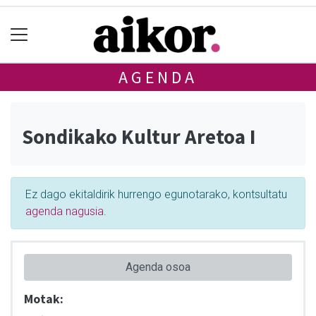
AGENDA
Sondikako Kultur Aretoa I
Ez dago ekitaldirik hurrengo egunotarako, kontsultatu
agenda nagusia
.
Agenda osoa
Motak: