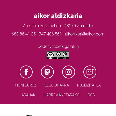
aikor aldizkaria
Aresti kalea 2, behea - 48170 Zamudio
688 86 41 35 · 747 406 561 · aikortxori@aikor.com
Codesyntaxek garatua
HONI BURUZ
LEGE OHARRA
PUBLIZITATEA
ARAUAK
HARREMANETARAKO
RSS