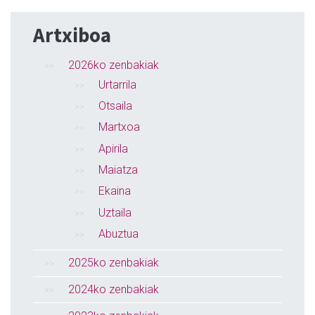
Artxiboa
2026ko zenbakiak
Urtarrila
Otsaila
Martxoa
Apirila
Maiatza
Ekaina
Uztaila
Abuztua
2025ko zenbakiak
2024ko zenbakiak