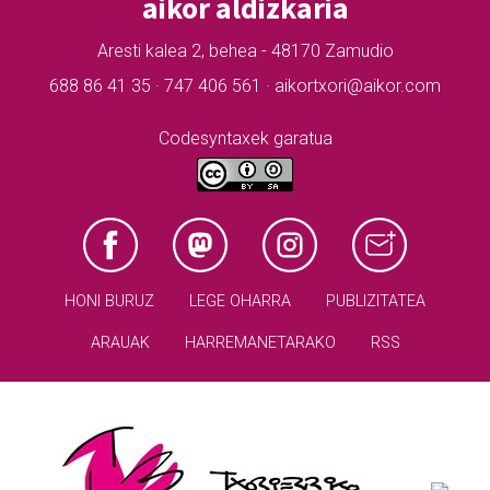
aikor aldizkaria
Aresti kalea 2, behea - 48170 Zamudio
688 86 41 35 · 747 406 561 · aikortxori@aikor.com
Codesyntaxek garatua
HONI BURUZ
LEGE OHARRA
PUBLIZITATEA
ARAUAK
HARREMANETARAKO
RSS