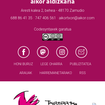
aikor aldizkaria
Aresti kalea 2, behea - 48170 Zamudio
688 86 41 35 · 747 406 561 · aikortxori@aikor.com
Codesyntaxek garatua
HONI BURUZ
LEGE OHARRA
PUBLIZITATEA
ARAUAK
HARREMANETARAKO
RSS