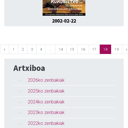
2002-02-22
«
1
2
3
4
...
14
15
16
17
18
19
»
Artxiboa
2026ko zenbakiak
2025ko zenbakiak
2024ko zenbakiak
2023ko zenbakiak
2022ko zenbakiak