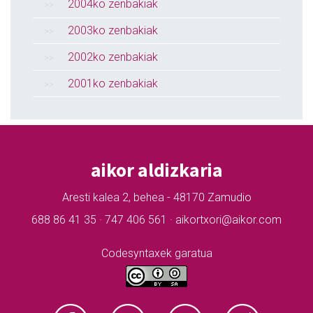
2004ko zenbakiak
2003ko zenbakiak
2002ko zenbakiak
2001ko zenbakiak
aikor aldizkaria
Aresti kalea 2, behea - 48170 Zamudio
688 86 41 35 · 747 406 561 · aikortxori@aikor.com
Codesyntaxek garatua