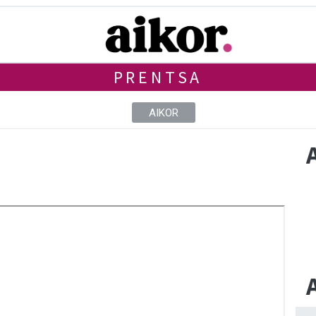
PRENTSA
AIKOR