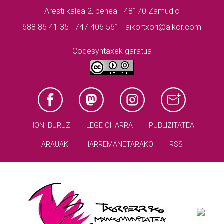
Aresti kalea 2, behea - 48170 Zamudio
688 86 41 35 · 747 406 561 · aikortxori@aikor.com
Codesyntaxek garatua
HONI BURUZ
LEGE OHARRA
PUBLIZITATEA
ARAUAK
HARREMANETARAKO
RSS