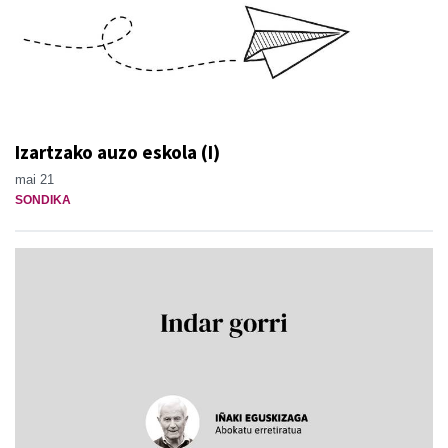
Izartzako auzo eskola (I)
mai 21
SONDIKA