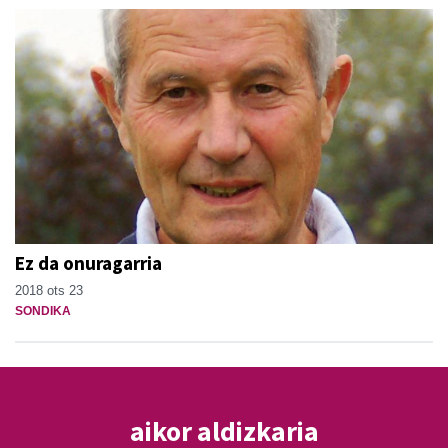
Ez da onuragarria
2018 ots 23
SONDIKA
aikor aldizkaria