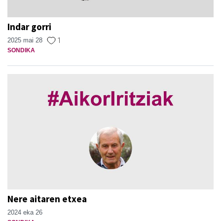
Indar gorri
2025 mai 28
1
SONDIKA
Nere aitaren etxea
2024 eka 26