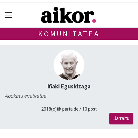
KOMUNITATEA
Iñaki Eguskizaga
Abokatu erretiratua
2018(e)tik partaide / 10 post
Jarraitu