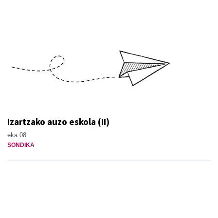
Izartzako auzo eskola (II)
eka 08
SONDIKA