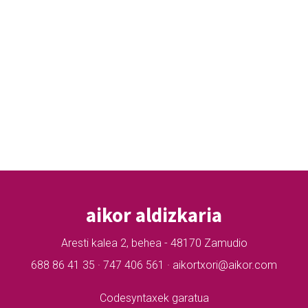
aikor aldizkaria
Aresti kalea 2, behea - 48170 Zamudio
688 86 41 35 · 747 406 561 · aikortxori@aikor.com
Codesyntaxek garatua