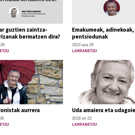
ar guztien zaintza-
Emakumeak, adinekoak,
rizanak bermatzen dira?
pentsiodunak
 28
2023 aza 29
ETZU
LARRABETZU
onistak aurrera
Uda amaiera eta udagoi
09
2019 urr 22
ETZU
LARRABETZU