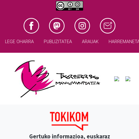
LEGE OHARRA
PUBLIZITATEA
ARAUAK
HARREMANET
Gertuko informazioa, euskaraz