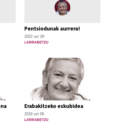
Pentsiodunak aurrera!
2022 uzt 29
LARRABETZU
ena
Erabakitzeko eskubidea
2018 uzt 05
LARRABETZU