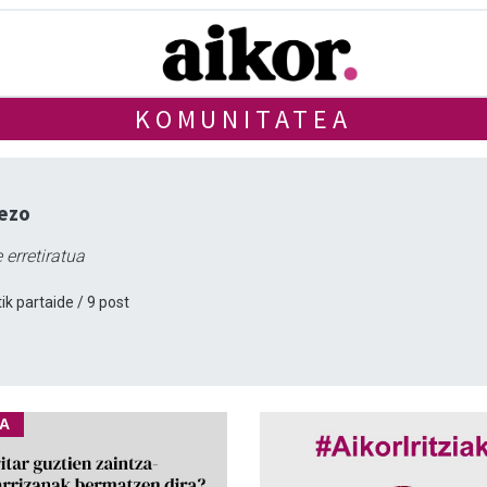
KOMUNITATEA
ezo
 erretiratua
ik partaide / 9 post
IA