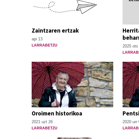
Zaintzaren ertzak
Herrit
behar
api 13
LARRABETZU
2025 ots
LARRAB
Oroimen historikoa
Pentsi
2021 uzt 26
2020 urr 
LARRABETZU
LARRAB