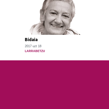
Bidaia
2017 uzt 18
LARRABETZU