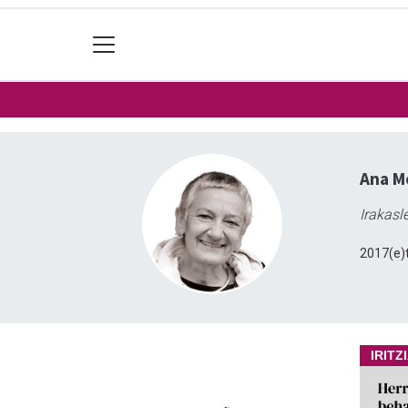
Ana M
Irakasle
2017(e)t
IRITZ