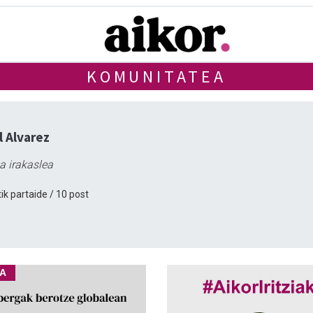
KOMUNITATEA
 Alvarez
ia irakaslea
ik partaide / 10 post
IA