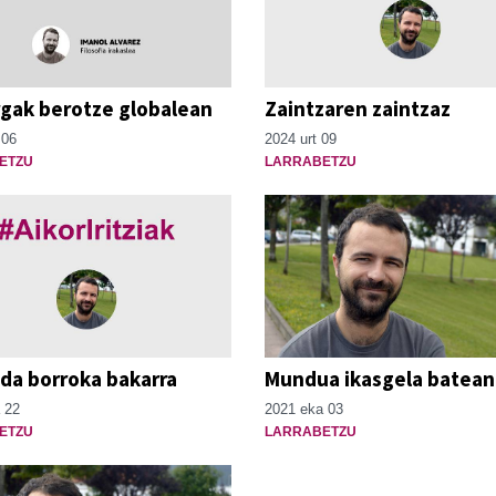
rgak berotze globalean
Zaintzaren zaintzaz
 06
2024 urt 09
ETZU
LARRABETZU
da borroka bakarra
Mundua ikasgela batean
 22
2021 eka 03
ETZU
LARRABETZU