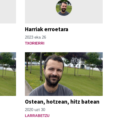
Harriak erroetara
2023 eka 26
TXORIERRI
Ostean, hotzean, hitz batean
2020 uzt 30
LARRABETZU