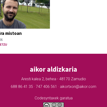
ira mistoan
06
ETZU
aikor aldizkaria
Aresti kalea 2, behea - 48170 Zamudio
688 86 41 35 · 747 406 561 · aikortxori@aikor.com
Codesyntaxek garatua