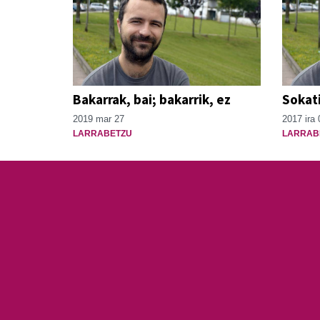
Bakarrak, bai; bakarrik, ez
Sokat
2019 mar 27
2017 ira 
LARRABETZU
LARRAB