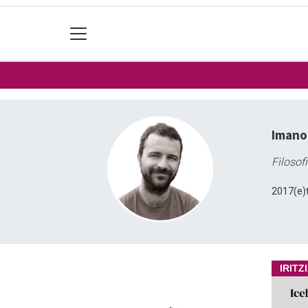
Imanol
Filosof
2017(e)t
IRITZ