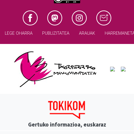
LEGE OHARRA
PUBLIZITATEA
ARAUAK
HARREMANET
Gertuko informazioa, euskaraz