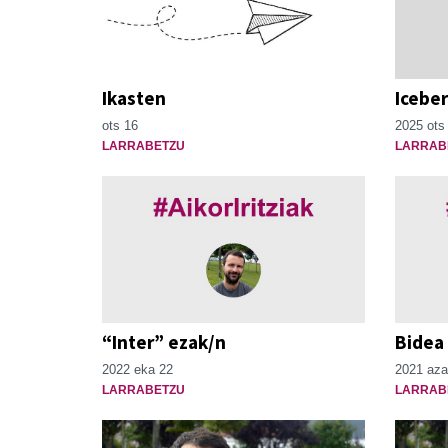
Ikasten
Icebe
ots 16
2025 ots
LARRABETZU
LARRAB
“Inter” ezak/n
Bidea 
2022 eka 22
2021 aza
LARRABETZU
LARRAB