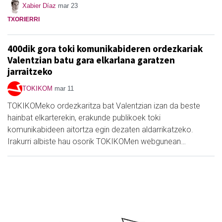
Xabier Díaz
mar 23
TXORIERRI
400dik gora toki komunikabideren ordezkariak
Valentzian batu gara elkarlana garatzen
jarraitzeko
TOKIKOM
mar 11
TOKIKOMeko ordezkaritza bat Valentzian izan da beste
hainbat elkarterekin, erakunde publikoek toki
komunikabideen aitortza egin dezaten aldarrikatzeko.
Irakurri albiste hau osorik TOKIKOMen webgunean…