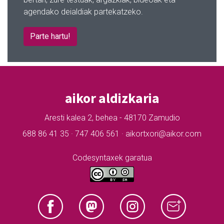
agendako deialdiak partekatzeko.
Parte hartu!
aikor aldizkaria
Aresti kalea 2, behea - 48170 Zamudio
688 86 41 35 · 747 406 561 · aikortxori@aikor.com
Codesyntaxek garatua