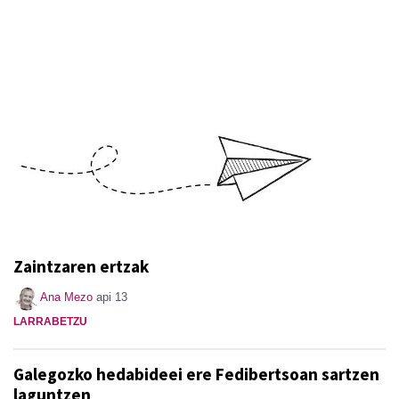
Zaintzaren ertzak
Ana Mezo
api 13
LARRABETZU
Galegozko hedabideei ere Fedibertsoan sartzen
laguntzen