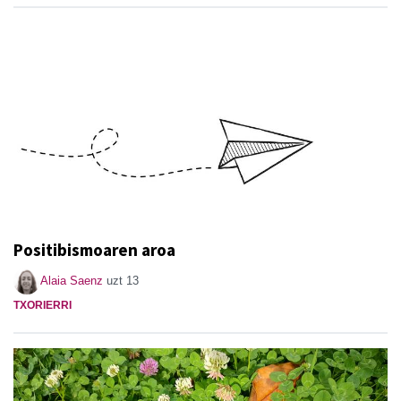
Positibismoaren aroa
Alaia Saenz
uzt 13
TXORIERRI