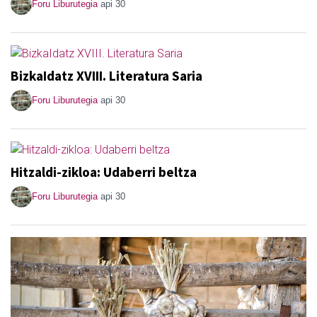
Foru Liburutegia
api 30
BizkaIdatz XVIII. Literatura Saria
Foru Liburutegia
api 30
Hitzaldi-zikloa: Udaberri beltza
Foru Liburutegia
api 30