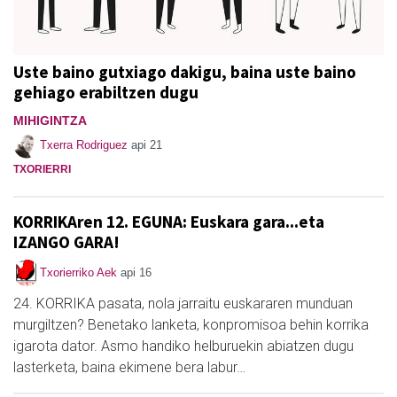
Uste baino gutxiago dakigu, baina uste baino
gehiago erabiltzen dugu
MIHIGINTZA
Txerra Rodriguez
api 21
TXORIERRI
KORRIKAren 12. EGUNA: Euskara gara...eta
IZANGO GARA!
Txorierriko Aek
api 16
24. KORRIKA pasata, nola jarraitu euskararen munduan
murgiltzen? Benetako lanketa, konpromisoa behin korrika
igarota dator. Asmo handiko helburuekin abiatzen dugu
lasterketa, baina ekimene bera labur…