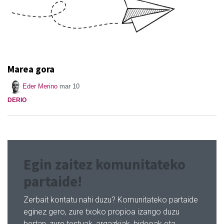
Marea gora
Eder Merino
mar 10
DERIO
Egin zaitez komunitateko
partaide!
Zerbait kontatu nahi duzu? Komunitateko partaide
eginez gero, zure txoko propioa izango duzu
bertan, zure testuak, argazkiak, bideoak eta