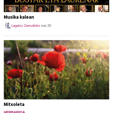
Musika kalean
Lagatzu Zamudioko
mai 29
Mitxoleta
HERBARIOA