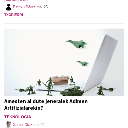
Estitxu Pérez
mai 25
TXORIERRI
Amesten al dute jeneralek Adimen
Artifizialarekin?
TEKNOLOGIA
Xabier Díaz
mai 22