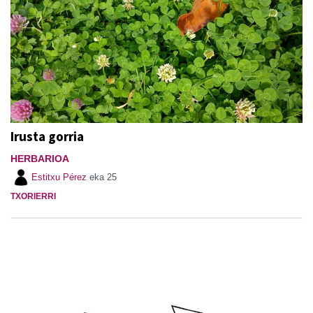
Irusta gorria
HERBARIOA
Estitxu Pérez
eka 25
TXORIERRI