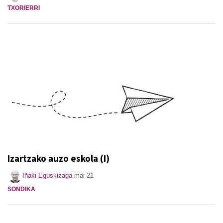
TXORIERRI
Izartzako auzo eskola (I)
Iñaki Eguskizaga
mai 21
SONDIKA