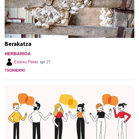
Berakatza
HERBARIOA
Estitxu Pérez
api 27
TXORIERRI