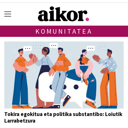
KOMUNITATEA
Tokira egokitua eta politika substantibo: Loiutik
Larrabetzura