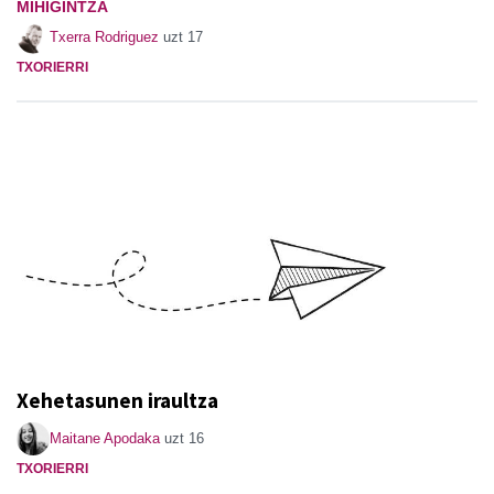
MIHIGINTZA
Txerra Rodriguez
uzt 17
TXORIERRI
Xehetasunen iraultza
Maitane Apodaka
uzt 16
TXORIERRI