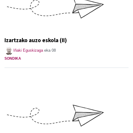
Izartzako auzo eskola (II)
Iñaki Eguskizaga
eka 08
SONDIKA