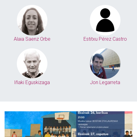
Alaia Saenz Orbe
Estitxu Pérez Castro
Iñaki Eguskizaga
Jon Legarreta