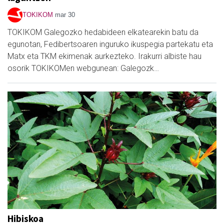
TOKIKOM
mar 30
TOKIKOM Galegozko hedabideen elkatearekin batu da
egunotan, Fedibertsoaren inguruko ikuspegia partekatu eta
Matx eta TKM ekimenak aurkezteko. Irakurri albiste hau
osorik TOKIKOMen webgunean: Galegozk…
Hibiskoa