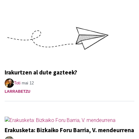
Irakurtzen al dute gazteek?
Toti
mai 12
LARRABETZU
Erakusketa: Bizkaiko Foru Barria, V. mendeurrena