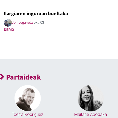
Ilargiaren inguruan bueltaka
Jon Legarreta
eka 03
DERIO
Partaideak
Txerra Rodriguez
Maitane Apodaka