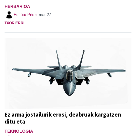
HERBARIOA
Estitxu Pérez
mar 27
TXORIERRI
Ez arma jostailurik erosi, deabruak kargatzen
ditu eta
TEKNOLOGIA