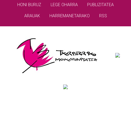
HONI BURUZ
LEGE OHARRA
PUBLIZITATEA
ARAUAK
HARREMANETARAKO
RSS