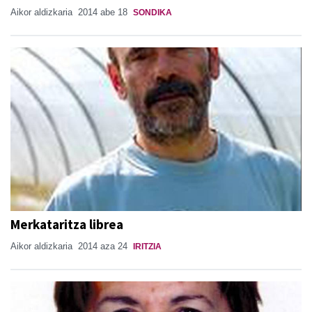
Aikor aldizkaria
2014 abe 18
SONDIKA
Merkataritza librea
Aikor aldizkaria
2014 aza 24
IRITZIA