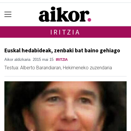
IRITZIA
Euskal hedabideak, zenbaki bat baino gehiago
Aikor aldizkaria
2015 mai 15
IRITZIA
Testua: Alberto Barandiaran, Hekimeneko zuzendaria