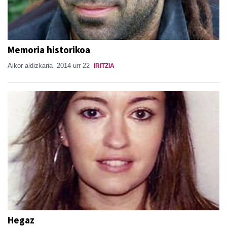
Memoria historikoa
Aikor aldizkaria
2014 urr 22
IRITZIA
Hegaz