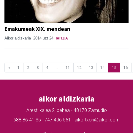
Emakumeak XIX. mendean
Aikor aldizkaria
2014 uzt 24
IRITZIA
«
1
2
3
4
...
11
12
13
14
15
16
aikor aldizkaria
Aresti kalea 2, behea - 48170 Zamudio
688 86 41 35 · 747 406 561 · aikortxori@aikor.com