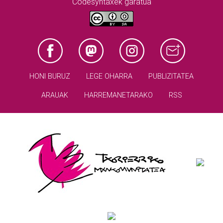
Codesyntaxek garatua
HONI BURUZ
LEGE OHARRA
PUBLIZITATEA
ARAUAK
HARREMANETARAKO
RSS