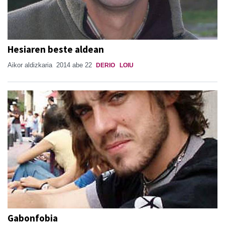
Hesiaren beste aldean
Aikor aldizkaria
2014 abe 22
DERIO
LOIU
Gabonfobia