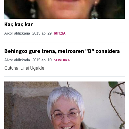
Kar, kar, kar
Aikor aldizkaria
2015 api 29
IRITZIA
Behingoz gure trena, metroaren "B" zonaldera
Aikor aldizkaria
2015 api 10
SONDIKA
Gutuna: Unai Ugalde