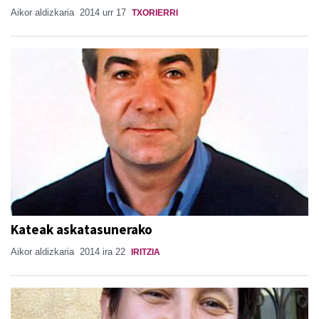
Aikor aldizkaria
2014 urr 17
TXORIERRI
Kateak askatasunerako
Aikor aldizkaria
2014 ira 22
IRITZIA