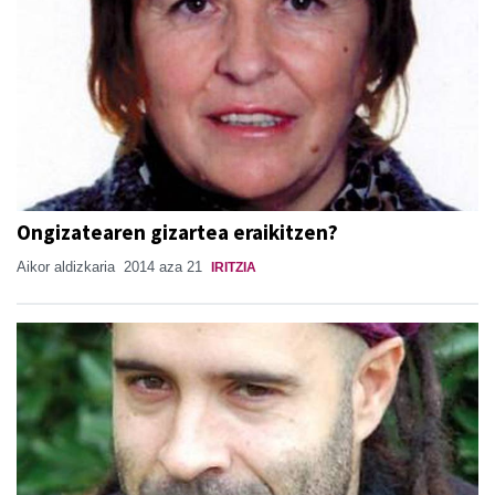
Ongizatearen gizartea eraikitzen?
Aikor aldizkaria
2014 aza 21
IRITZIA