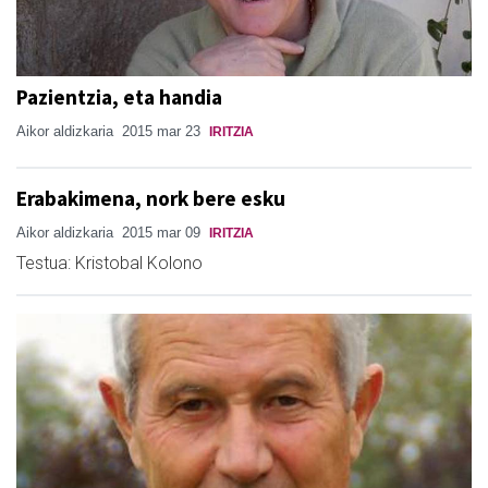
Pazientzia, eta handia
Aikor aldizkaria
2015 mar 23
IRITZIA
Erabakimena, nork bere esku
Aikor aldizkaria
2015 mar 09
IRITZIA
Testua: Kristobal Kolono