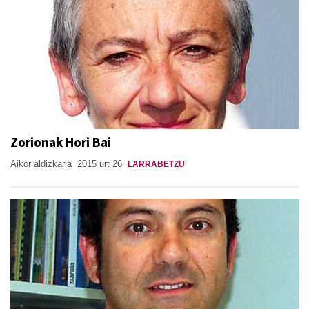
Zorionak Hori Bai
Aikor aldizkaria
2015 urt 26
LARRABETZU