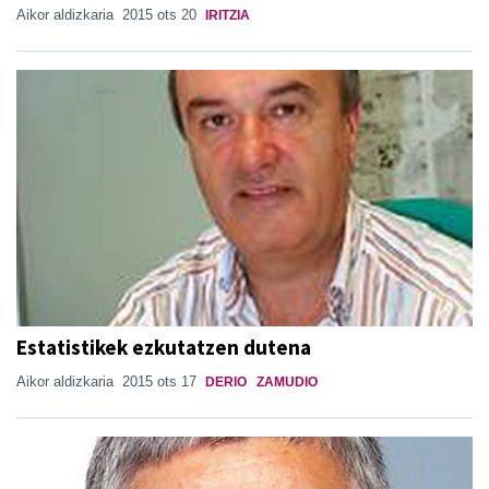
Aikor aldizkaria
2015 ots 20
IRITZIA
Estatistikek ezkutatzen dutena
Aikor aldizkaria
2015 ots 17
DERIO
ZAMUDIO