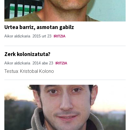
Urtea barriz, asmotan gabilz
Aikor aldizkaria
2015 urt 23
IRITZIA
Zerk kolonizatuta?
Aikor aldizkaria
2014 abe 23
IRITZIA
Testua: Kristobal Kolono