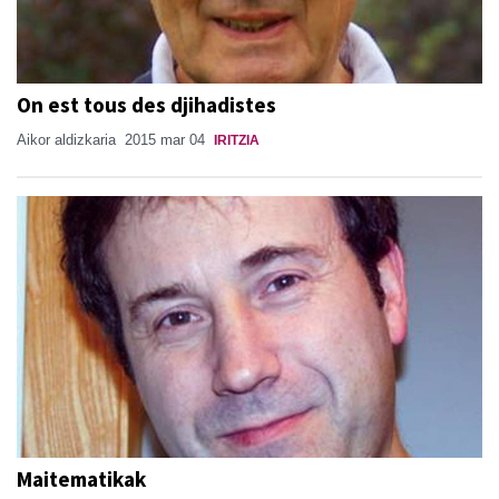
On est tous des djihadistes
Aikor aldizkaria
2015 mar 04
IRITZIA
Maitematikak